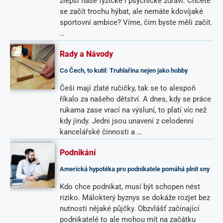
zlepší naše fyzické i psychické zdraví. Chcete
se začít trochu hýbat, ale nemáte kdovíjaké
sportovní ambice? Víme, čím byste měli začít.
…
Rady a Návody
Co Čech, to kutil: Truhlařina nejen jako hobby
Češi mají zlaté ručičky, tak se to alespoň
říkalo za našeho dětství. A dnes, kdy se práce
rukama zase vrací na výsluní, to platí víc než
kdy jindy. Jedni jsou unavení z celodenní
kancelářské činnosti a …
Podnikání
Americká hypotéka pro podnikatele pomáhá plnit sny
Kdo chce podnikat, musí být schopen nést
riziko. Málokterý byznys se dokáže rozjet bez
nutnosti nějaké půjčky. Obzvlášť začínající
podnikatelé to ale mohou mít na začátku