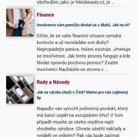
obchodům, jako je hibisbeauty.cz, je …
Finance
Insolvence vám pomůže dostat se z dluhů. Jak na ni?
Cítíte, že se vaše finanční situace vymyká
kontrole a už nezvládáte své dluhy?
Nepropadejte panice, řešení existuje. Jmenuje
se insolvence. Jak tento proces funguje a kde
hledat opravdu poctivou pomoc? Zvažte
insolvenci Nacházíte se zrovna v …
Rady a Návody
Jak na výrobu zboží v Číně? Máme pro vás zajímavý
tip
Napadlo vás vytvořit jedinečný produkt, který
má šanci uspět na evropském trhu? V tom
případě musíte ze všeho nejdříve najít
vhodného výrobce. Chcete ušetřit náklady a
vyrábět ve velkém? Pak vás bude zajímat