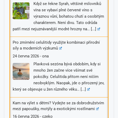
Když se řekne Syrah, většině milovníků
vína se vybaví plné červené víno s
výraznou vůní, bohatou chutí a osobitým
charakterem. Není divu. Tato odrůda
patří mezi nejuznávanější modré hrozny na…
[...]
Pro zmírnění celulitidy využijte kombinaci přírodní
síly a moderních výzkumů
24 června 2026
-
ona
Plavková sezóna bývá obdobím, kdy si
mnoho žen začne více všímat své
pokožky. Celulitida přitom není ničím
neobvyklým. Naopak, jde o přirozený jev,
který se objevuje u žen různého věku…
[...]
Kam na výlet s dětmi? Vydejte se za dobrodružstvím
mezi papoušky, motýly a exotickými rostlinami
16 června 2026
-
czeko