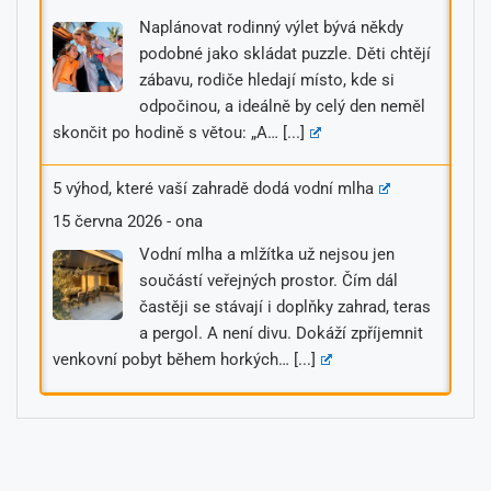
Naplánovat rodinný výlet bývá někdy
podobné jako skládat puzzle. Děti chtějí
zábavu, rodiče hledají místo, kde si
odpočinou, a ideálně by celý den neměl
skončit po hodině s větou: „A…
[...]
5 výhod, které vaší zahradě dodá vodní mlha
15 června 2026
-
ona
Vodní mlha a mlžítka už nejsou jen
součástí veřejných prostor. Čím dál
častěji se stávají i doplňky zahrad, teras
a pergol. A není divu. Dokáží zpříjemnit
venkovní pobyt během horkých…
[...]