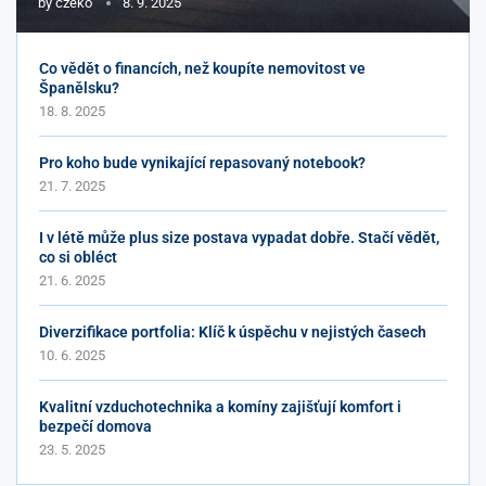
by
czeko
8. 9. 2025
Co vědět o financích, než koupíte nemovitost ve
Španělsku?
18. 8. 2025
Pro koho bude vynikající repasovaný notebook?
21. 7. 2025
I v létě může plus size postava vypadat dobře. Stačí vědět,
co si obléct
21. 6. 2025
Diverzifikace portfolia: Klíč k úspěchu v nejistých časech
10. 6. 2025
Kvalitní vzduchotechnika a komíny zajišťují komfort i
bezpečí domova
23. 5. 2025