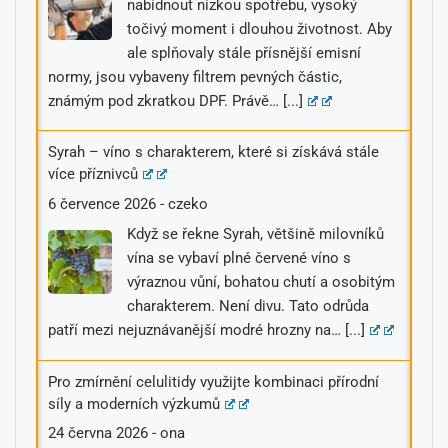
nabídnout nízkou spotřebu, vysoký
točivý moment i dlouhou životnost. Aby
ale splňovaly stále přísnější emisní
normy, jsou vybaveny filtrem pevných částic,
známým pod zkratkou DPF. Právě…
[...]
Syrah – víno s charakterem, které si získává stále
více příznivců
6 července 2026
-
czeko
Když se řekne Syrah, většině milovníků
vína se vybaví plné červené víno s
výraznou vůní, bohatou chutí a osobitým
charakterem. Není divu. Tato odrůda
patří mezi nejuznávanější modré hrozny na…
[...]
Pro zmírnění celulitidy využijte kombinaci přírodní
síly a moderních výzkumů
24 června 2026
-
ona