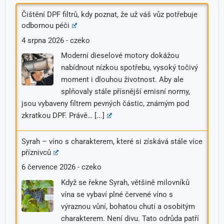
Čištění DPF filtrů, kdy poznat, že už váš vůz potřebuje
odbornou péči
4 srpna 2026
-
czeko
Moderní dieselové motory dokážou
nabídnout nízkou spotřebu, vysoký točivý
moment i dlouhou životnost. Aby ale
splňovaly stále přísnější emisní normy,
jsou vybaveny filtrem pevných částic, známým pod
zkratkou DPF. Právě…
[...]
Syrah – víno s charakterem, které si získává stále více
příznivců
6 července 2026
-
czeko
Když se řekne Syrah, většině milovníků
vína se vybaví plné červené víno s
výraznou vůní, bohatou chutí a osobitým
charakterem. Není divu. Tato odrůda patří