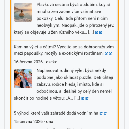
Plavková sezóna bývá obdobím, kdy si
mnoho žen začne více všímat své
pokožky. Celulitida přitom není ničím
neobvyklým. Naopak, jde o přirozený jev,
který se objevuje u žen různého věku…
[...]
Kam na výlet s dětmi? Vydejte se za dobrodružstvím
mezi papoušky, motýly a exotickými rostlinami
16 června 2026
-
czeko
Naplánovat rodinný výlet bývá někdy
podobné jako skládat puzzle. Děti chtějí
zábavu, rodiče hledají místo, kde si
odpočinou, a ideálně by celý den neměl
skončit po hodině s větou: „A…
[...]
5 výhod, které vaší zahradě dodá vodní mlha
15 června 2026
-
ona