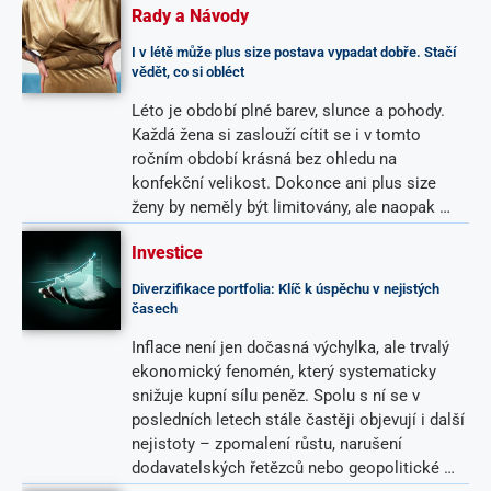
Rady a Návody
I v létě může plus size postava vypadat dobře. Stačí
vědět, co si obléct
Léto je období plné barev, slunce a pohody.
Každá žena si zaslouží cítit se i v tomto
ročním období krásná bez ohledu na
konfekční velikost. Dokonce ani plus size
ženy by neměly být limitovány, ale naopak …
Investice
Diverzifikace portfolia: Klíč k úspěchu v nejistých
časech
Inflace není jen dočasná výchylka, ale trvalý
ekonomický fenomén, který systematicky
snižuje kupní sílu peněz. Spolu s ní se v
posledních letech stále častěji objevují i další
nejistoty – zpomalení růstu, narušení
dodavatelských řetězců nebo geopolitické …