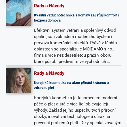
Rady a Návody
Kvalitní vzduchotechnika a komíny zajišťují komfort i
bezpečí domova
Efektivní systém větrání a spolehlivý odvod
spalin jsou základem moderního bydlení i
provozu komerčních objektů. Právě v těchto
oblastech se specializuje MOIDAMO s.r.o.,
firma s více než desetiletou praxí v oboru,
která působí především ve východních …
Rady a Návody
Korejská kosmetika na akné přináší krásnou a
zdravou pleť
Korejská kosmetika je fenoménem moderní
péče o pleť a stále více lidí objevuje její
výhody. Základ jejího úspěchu tvoří přírodní
složky, inovativní technologie a důraz na
prevenci problémů pleti. Díky specializovaným