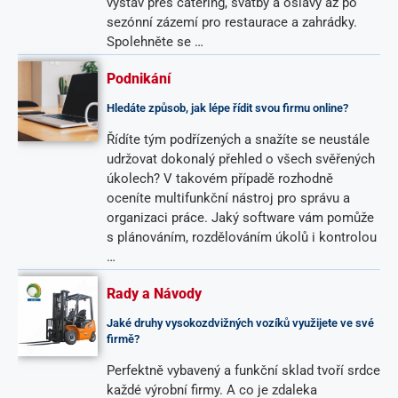
výstav přes catering, svatby a oslavy až po
sezónní zázemí pro restaurace a zahrádky.
Spolehněte se …
Podnikání
Hledáte způsob, jak lépe řídit svou firmu online?
Řídíte tým podřízených a snažíte se neustále
udržovat dokonalý přehled o všech svěřených
úkolech? V takovém případě rozhodně
oceníte multifunkční nástroj pro správu a
organizaci práce. Jaký software vám pomůže
s plánováním, rozdělováním úkolů i kontrolou
…
Rady a Návody
Jaké druhy vysokozdvižných vozíků využijete ve své
firmě?
Perfektně vybavený a funkční sklad tvoří srdce
každé výrobní firmy. A co je zdaleka