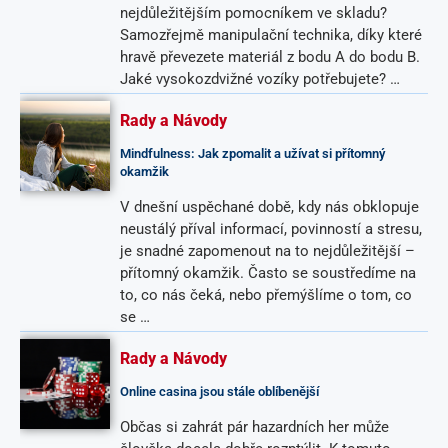
nejdůležitějším pomocníkem ve skladu?
Samozřejmě manipulační technika, díky které
hravě převezete materiál z bodu A do bodu B.
Jaké vysokozdvižné vozíky potřebujete? …
Rady a Návody
Mindfulness: Jak zpomalit a užívat si přítomný
okamžik
V dnešní uspěchané době, kdy nás obklopuje
neustálý příval informací, povinností a stresu,
je snadné zapomenout na to nejdůležitější –
přítomný okamžik. Často se soustředíme na
to, co nás čeká, nebo přemýšlíme o tom, co
se …
Rady a Návody
Online casina jsou stále oblíbenější
Občas si zahrát pár hazardních her může