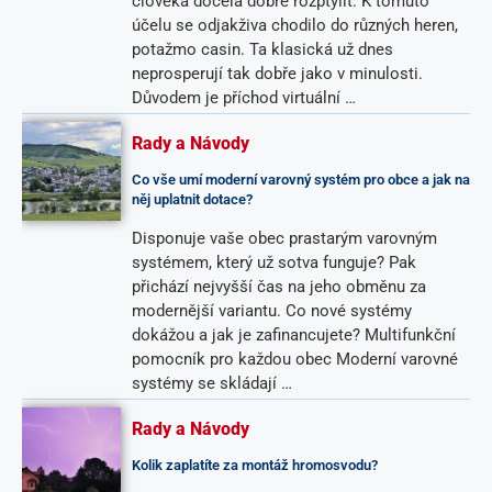
člověka docela dobře rozptýlit. K tomuto
účelu se odjakživa chodilo do různých heren,
potažmo casin. Ta klasická už dnes
neprosperují tak dobře jako v minulosti.
Důvodem je příchod virtuální …
Rady a Návody
Co vše umí moderní varovný systém pro obce a jak na
něj uplatnit dotace?
Disponuje vaše obec prastarým varovným
systémem, který už sotva funguje? Pak
přichází nejvyšší čas na jeho obměnu za
modernější variantu. Co nové systémy
dokážou a jak je zafinancujete? Multifunkční
pomocník pro každou obec Moderní varovné
systémy se skládají …
Rady a Návody
Kolik zaplatíte za montáž hromosvodu?