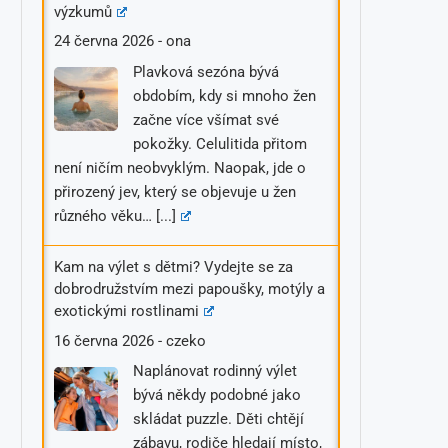
výzkumů
24 června 2026
-
ona
Plavková sezóna bývá
obdobím, kdy si mnoho žen
začne více všímat své
pokožky. Celulitida přitom
není ničím neobvyklým. Naopak, jde o
přirozený jev, který se objevuje u žen
různého věku…
[...]
Kam na výlet s dětmi? Vydejte se za
dobrodružstvím mezi papoušky, motýly a
exotickými rostlinami
16 června 2026
-
czeko
Naplánovat rodinný výlet
bývá někdy podobné jako
skládat puzzle. Děti chtějí
zábavu, rodiče hledají místo,