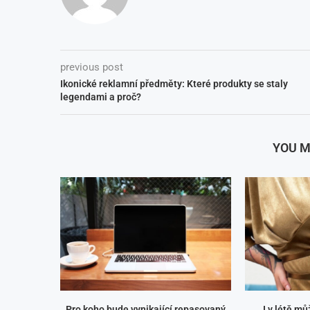
previous post
Ikonické reklamní předměty: Které produkty se staly
legendami a proč?
YOU M
Pro koho bude vynikající repasovaný
I v létě m