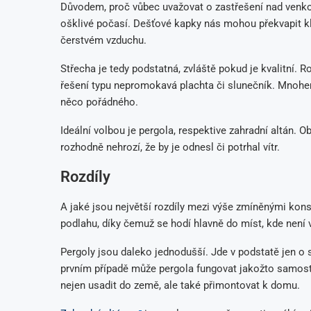
Důvodem, proč vůbec uvažovat o zastřešení nad venko
ošklivé počasí. Dešťové kapky nás mohou překvapit kli
čerstvém vzduchu.
Střecha je tedy podstatná, zvláště pokud je kvalitní. 
řešení typu nepromokavá plachta či slunečník. Mnohem
něco pořádného.
Ideální volbou je pergola, respektive zahradní altán. 
rozhodně nehrozí, že by je odnesl či potrhal vítr.
Rozdíly
A jaké jsou největší rozdíly mezi výše zmíněnými kons
podlahu, díky čemuž se hodí hlavně do míst, kde není
Pergoly jsou daleko jednodušší. Jde v podstatě jen o
prvním případě může pergola fungovat jakožto samos
nejen usadit do země, ale také přimontovat k domu.