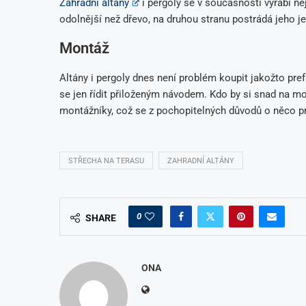
Zahradní altány
i pergoly se v současnosti vyrábí ne
odolnější než dřevo, na druhou stranu postrádá jeho jed
Montáž
Altány i pergoly dnes není problém koupit jakožto pref
se jen řídit přiloženým návodem. Kdo by si snad na mon
montážníky, což se z pochopitelných důvodů o něco pr
STŘECHA NA TERASU
ZAHRADNÍ ALTÁNY
0
SHARE
ONA