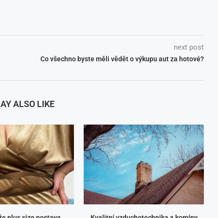
next post
Co všechno byste měli vědět o výkupu aut za hotové?
AY ALSO LIKE
ůže plus size postava
Kvalitní vzduchotechnika a komíny