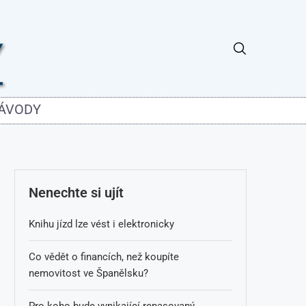
NÁVODY
Nenechte si ujít
Knihu jízd lze vést i elektronicky
Co vědět o financích, než koupíte
nemovitost ve Španělsku?
Pro koho bude vynikající repasovaný