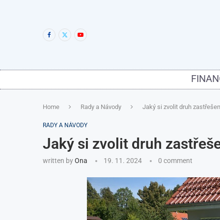
FINAN
Home
Rady a Návody
Jaký si zvolit druh zastřeše
RADY A NÁVODY
Jaký si zvolit druh zastřeš
written by
Ona
19. 11. 2024
0 comment