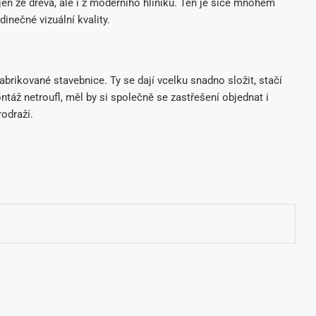
jen ze dřeva, ale i z moderního hliníku. Ten je sice mnohem
inečné vizuální kvality.
abrikované stavebnice. Ty se dají vcelku snadno složit, stačí
táž netroufl, měl by si společně se zastřešení objednat i
odraží.