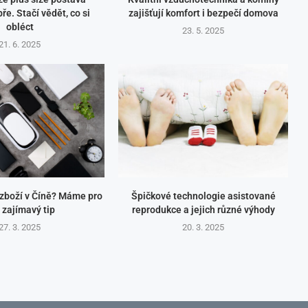
ře. Stačí vědět, co si
zajišťují komfort i bezpečí domova
obléct
23. 5. 2025
21. 6. 2025
 zboží v Číně? Máme pro
Špičkové technologie asistované
 zajímavý tip
reprodukce a jejich různé výhody
27. 3. 2025
20. 3. 2025