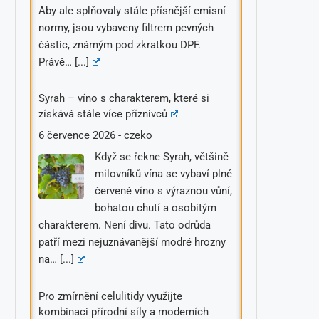
Aby ale splňovaly stále přísnější emisní
normy, jsou vybaveny filtrem pevných
částic, známým pod zkratkou DPF.
Právě…
[...]
Syrah – víno s charakterem, které si
získává stále více příznivců
6 července 2026
-
czeko
Když se řekne Syrah, většině
milovníků vína se vybaví plné
červené víno s výraznou vůní,
bohatou chutí a osobitým
charakterem. Není divu. Tato odrůda
patří mezi nejuznávanější modré hrozny
na…
[...]
Pro zmírnění celulitidy využijte
kombinaci přírodní síly a moderních