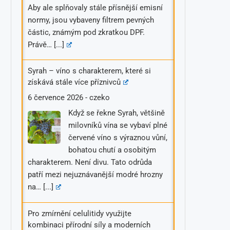
Aby ale splňovaly stále přísnější emisní
normy, jsou vybaveny filtrem pevných
částic, známým pod zkratkou DPF.
Právě…
[...]
Syrah – víno s charakterem, které si
získává stále více příznivců
6 července 2026
-
czeko
Když se řekne Syrah, většině
milovníků vína se vybaví plné
červené víno s výraznou vůní,
bohatou chutí a osobitým
charakterem. Není divu. Tato odrůda
patří mezi nejuznávanější modré hrozny
na…
[...]
Pro zmírnění celulitidy využijte
kombinaci přírodní síly a moderních