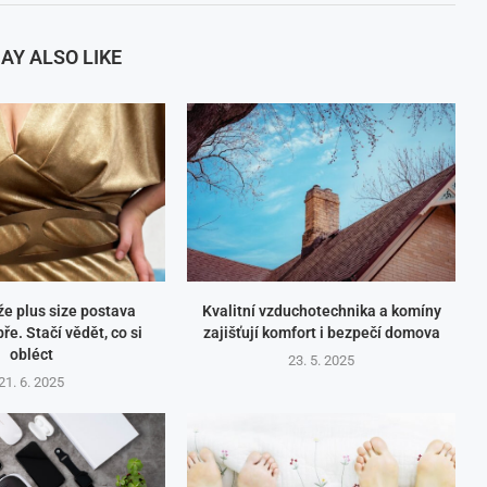
AY ALSO LIKE
ůže plus size postava
Kvalitní vzduchotechnika a komíny
ře. Stačí vědět, co si
zajišťují komfort i bezpečí domova
obléct
23. 5. 2025
21. 6. 2025