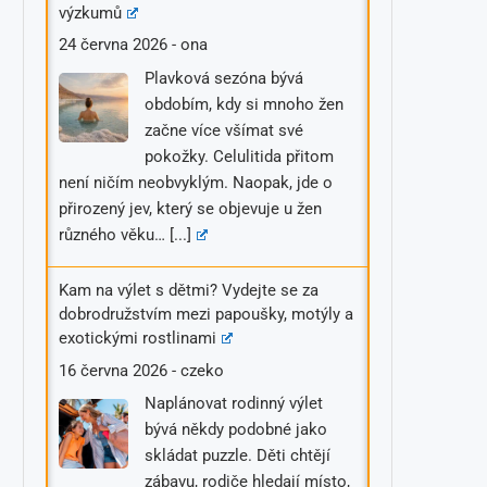
výzkumů
24 června 2026
-
ona
Plavková sezóna bývá
obdobím, kdy si mnoho žen
začne více všímat své
pokožky. Celulitida přitom
není ničím neobvyklým. Naopak, jde o
přirozený jev, který se objevuje u žen
různého věku…
[...]
Kam na výlet s dětmi? Vydejte se za
dobrodružstvím mezi papoušky, motýly a
exotickými rostlinami
16 června 2026
-
czeko
Naplánovat rodinný výlet
bývá někdy podobné jako
skládat puzzle. Děti chtějí
zábavu, rodiče hledají místo,