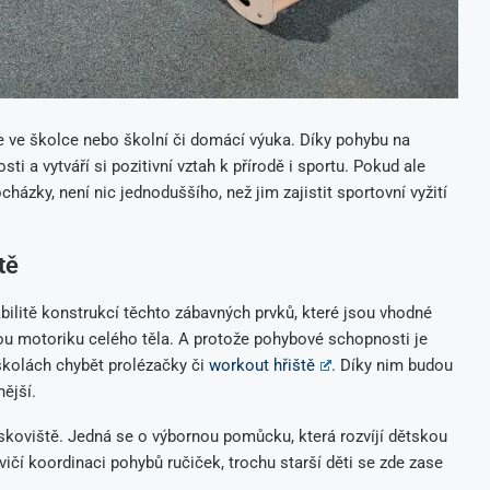
ace ve školce nebo školní či domácí výuka. Díky pohybu na
i a vytváří si pozitivní vztah k přírodě i sportu. Pokud ale
házky, není nic jednoduššího, než jim zajistit sportovní vyžití
tě
abilitě konstrukcí těchto zábavných prvků, které jsou vhodné
ubou motoriku celého těla. A protože pohybové schopnosti je
 školách chybět prolézačky či
workout hřiště
. Díky nim budou
ější.
ískoviště. Jedná se o výbornou pomůcku, která rozvíjí dětskou
cvičí koordinaci pohybů ručiček, trochu starší děti se zde zase