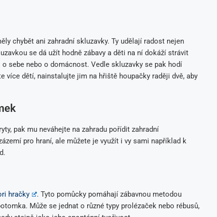
 chybět ani zahradní skluzavky. Ty udělají radost nejen
zavkou se dá užít hodně zábavy a děti na ní dokáží strávit
či o sebe nebo o domácnost. Vedle skluzavky se pak hodí
 více dětí, nainstalujte jim na hřiště houpačky raději dvě, aby
omek
ryty, pak mu neváhejte na zahradu pořídit zahradní
zemí pro hraní, ale můžete je využít i vy sami například k
d.
ri hračky
. Tyto pomůcky pomáhají zábavnou metodou
potomka. Může se jednat o různé typy prolézaček nebo rébusů,