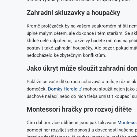
Zahradní skluzavky a houpačky
Kromě prolézaček by na vašem soukromém hřišti neměly
úplně malým dětem, ale dokonce i těm starším. Se sklu
klidně celé odpoledne, takže vy budete mít čas na pé
postavit také zahradní houpačky. Ale pozor, pokud máte
nedocházelo ke zbytečným konfliktům.
Jako úkryt může sloužit zahradní d
Pakliže se vaše dítko rádo schovává a miluje různé úk
domeček.
Domky Herold
mohou sloužit nejen jako zá
úschově nářadí, nebo do nich třeba umístit koupací su
Montessori hračky pro rozvoj dítěte
Čím dál tím více oblíbené jsou pak takzvané
Montesso
pomocí her rozvíjet schopnosti a dovednosti vašeho 