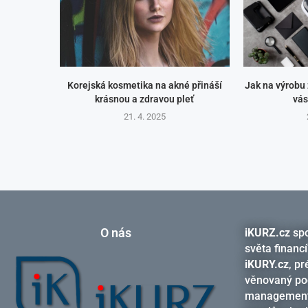
Korejská kosmetika na akné přináší
Jak na výrobu
krásnou a zdravou pleť
vás
21. 4. 2025
O nás
iKURZ.cz
spo
světa financí
iKURY.cz
, p
věnovaný pod
management