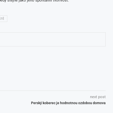
dy stejně jako jeho spontánní tvořivost.
ŠTĚ
next post
Perský koberec je hodnotnou ozdobou domova