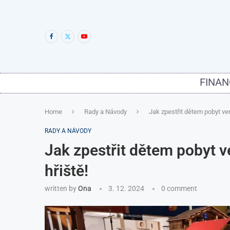
FINAN
Home
Rady a Návody
Jak zpestřit dětem pobyt ven
RADY A NÁVODY
Jak zpestřit dětem pobyt v
hřiště!
written by
Ona
3. 12. 2024
0 comment