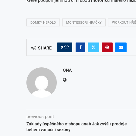
které podpoří jemnou či hrubou motoriku malého nezbe
DOMKY HEROLD
MONTESSORI HRAČKY
WORKOUT HŘI
0
SHARE
ONA
previous post
Základy úspěšného e-shopu aneb Jak zvýšit prodeje
během vánoční sezóny