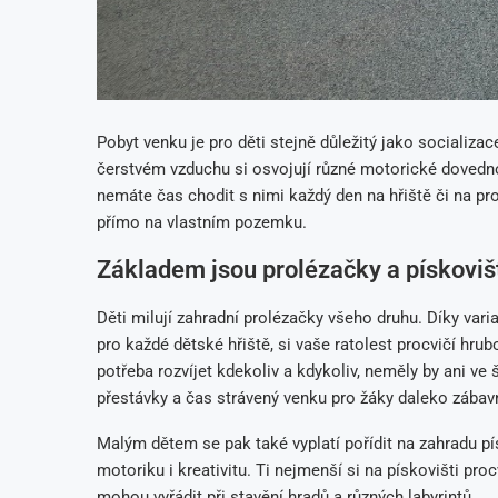
Pobyt venku je pro děti stejně důležitý jako socializ
čerstvém vzduchu si osvojují různé motorické dovednost
nemáte čas chodit s nimi každý den na hřiště či na proc
přímo na vlastním pozemku.
Základem jsou prolézačky a pískoviš
Děti milují zahradní prolézačky všeho druhu. Díky vari
pro každé dětské hřiště, si vaše ratolest procvičí hr
potřeba rozvíjet kdekoliv a kdykoliv, neměly by ani ve
přestávky a čas strávený venku pro žáky daleko zábavn
Malým dětem se pak také vyplatí pořídit na zahradu p
motoriku i kreativitu. Ti nejmenší si na pískovišti pro
mohou vyřádit při stavění hradů a různých labyrintů.