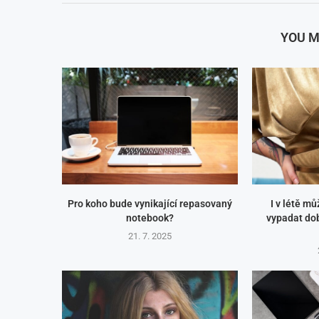
YOU M
Pro koho bude vynikající repasovaný
I v létě m
notebook?
vypadat dob
21. 7. 2025