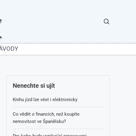
NÁVODY
Nenechte si ujít
Knihu jízd lze vést i elektronicky
Co vědět o financích, než koupíte
nemovitost ve Španělsku?
Pro koho bude vynikající repasovaný